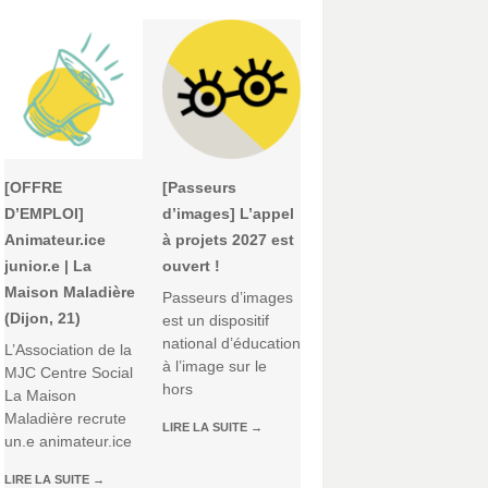
[OFFRE
[Passeurs
D’EMPLOI]
d’images] L’appel
Animateur.ice
à projets 2027 est
junior.e | La
ouvert !
Maison Maladière
Passeurs d’images
(Dijon, 21)
est un dispositif
national d’éducation
L’Association de la
à l’image sur le
MJC Centre Social
hors
La Maison
Maladière recrute
LIRE LA SUITE
→
un.e animateur.ice
LIRE LA SUITE
→