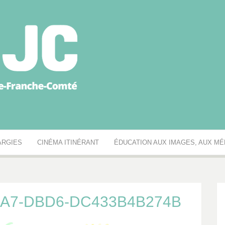
égionale des MJC Bou
ARGIES
CINÉMA ITINÉRANT
ÉDUCATION AUX IMAGES, AUX MÉD
0A7-DBD6-DC433B4B274B