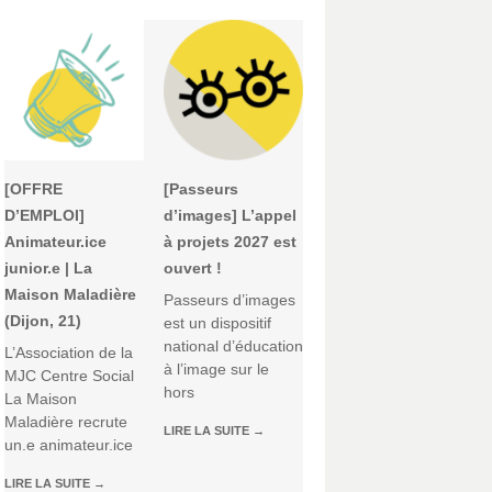
[OFFRE
[Passeurs
D’EMPLOI]
d’images] L’appel
Animateur.ice
à projets 2027 est
junior.e | La
ouvert !
Maison Maladière
Passeurs d’images
(Dijon, 21)
est un dispositif
national d’éducation
L’Association de la
à l’image sur le
MJC Centre Social
hors
La Maison
Maladière recrute
LIRE LA SUITE
→
un.e animateur.ice
LIRE LA SUITE
→