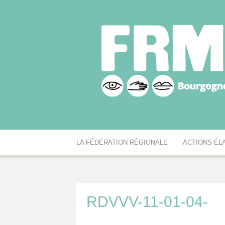
Aller
au
contenu
Fédération r
Réseau des MJC de Bourgogne-Franche-Comté
LA FÉDÉRATION RÉGIONALE
ACTIONS ÉL
RDVVV-11-01-04-