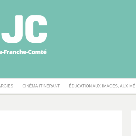
égionale des MJC Bou
ARGIES
CINÉMA ITINÉRANT
ÉDUCATION AUX IMAGES, AUX MÉD