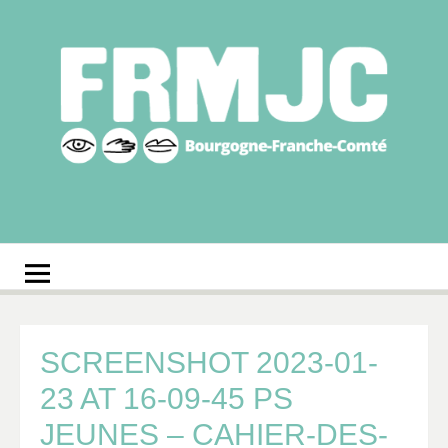
Aller
au
contenu
Fédération
Réseau des MJC de Bourgogne-Franche-Comté
régionale des MJC
Bourgogne-Franche-
Comté
SCREENSHOT 2023-01-
23 AT 16-09-45 PS
JEUNES – CAHIER-DES-