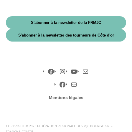
S'abonner à la newsletter de la FRMJC
S'abonner à la newsletter des tourneurs de Côte d'or
Facebook
Instagram
YouTube
E-
mail
Facebook
E-
Mentions légales
mail
COPYRIGHT © 2026 FÉDÉRATION RÉGIONALE DES MJC BOURGOGNE-
FRANCHE-COMTÉ