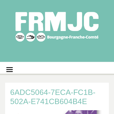
Aller
au
contenu
Fédération
Réseau des MJC de Bourgogne-Franche-Comté
régionale des MJC
Bourgogne-Franche-
Comté
6ADC5064-7ECA-FC1B-
502A-E741CB604B4E