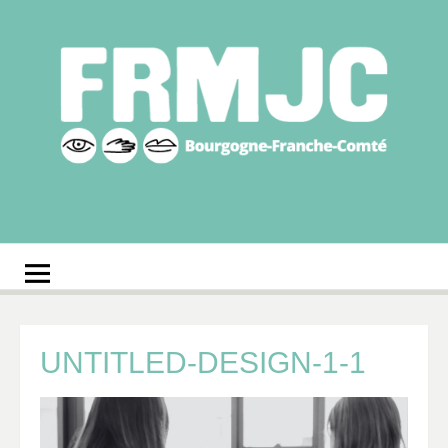
Aller
au
contenu
Fédération
Réseau des MJC de Bourgogne-Franche-Comté
régionale des MJC
Bourgogne-Franche-
Comté
UNTITLED-DESIGN-1-1