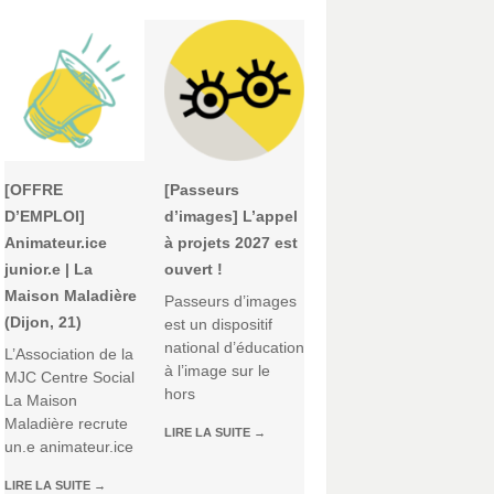
[OFFRE
[Passeurs
D’EMPLOI]
d’images] L’appel
Animateur.ice
à projets 2027 est
junior.e | La
ouvert !
Maison Maladière
Passeurs d’images
(Dijon, 21)
est un dispositif
national d’éducation
L’Association de la
à l’image sur le
MJC Centre Social
hors
La Maison
Maladière recrute
LIRE LA SUITE
→
un.e animateur.ice
LIRE LA SUITE
→