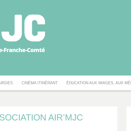
égionale des MJC Bou
ARGIES
CINÉMA ITINÉRANT
ÉDUCATION AUX IMAGES, AUX MÉD
SOCIATION AIR’MJC