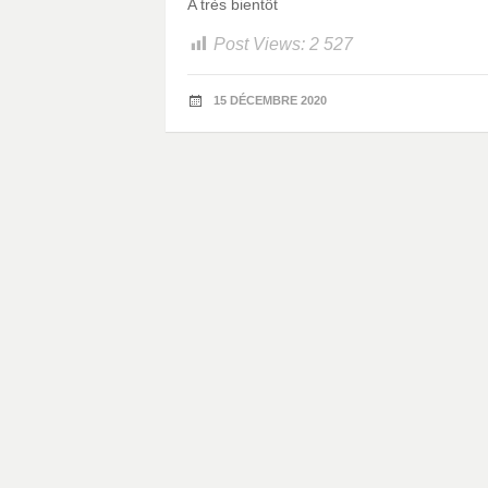
A très bientôt
Post Views:
2 527
15 DÉCEMBRE 2020