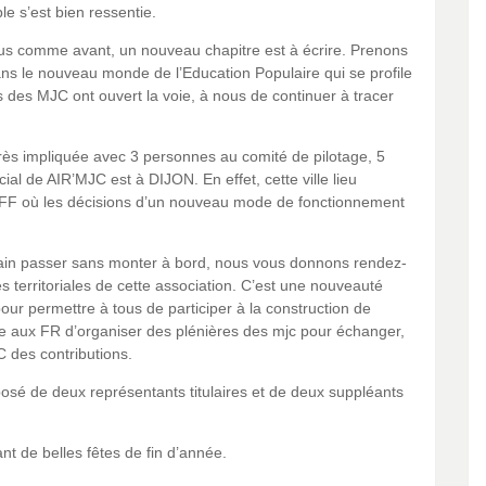
e s’est bien ressentie.
plus comme avant, un nouveau chapitre est à écrire. Prenons
dans le nouveau monde de l’Education Populaire qui se profile
s des MJC ont ouvert la voie, à nous de continuer à tracer
s impliquée avec 3 personnes au comité de pilotage, 5
al de AIR’MJC est à DIJON. En effet, cette ville lieu
 FF où les décisions d’un nouveau mode de fonctionnement
train passer sans monter à bord, nous vous donnons rendez-
s territoriales de cette association. C’est une nouveauté
pour permettre à tous de participer à la construction de
ble aux FR d’organiser des plénières des mjc pour échanger,
C des contributions.
osé de deux représentants titulaires et de deux suppléants
t de belles fêtes de fin d’année.