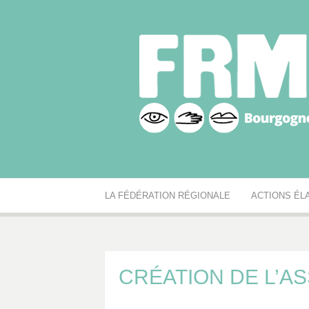
Aller
au
contenu
Fédération r
Réseau des MJC de Bourgogne-Franche-Comté
LA FÉDÉRATION RÉGIONALE
ACTIONS ÉL
CRÉATION DE L’AS