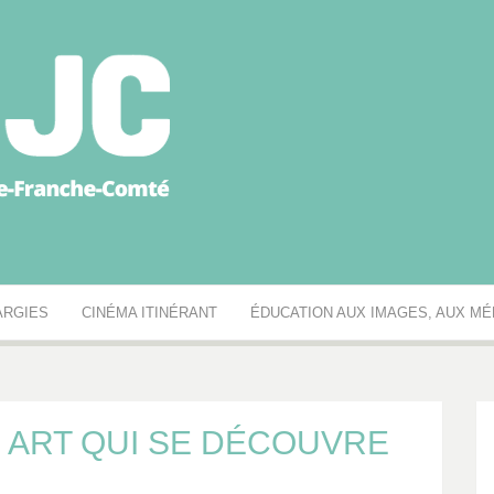
égionale des MJC Bou
ARGIES
CINÉMA ITINÉRANT
ÉDUCATION AUX IMAGES, AUX MÉD
N ART QUI SE DÉCOUVRE