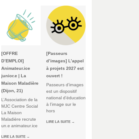
[OFFRE
[Passeurs
D’EMPLOI]
d’images] L’appel
Animateur.ice
à projets 2027 est
junior.e | La
ouvert !
Maison Maladière
Passeurs d’images
(Dijon, 21)
est un dispositif
national d’éducation
L’Association de la
à l’image sur le
MJC Centre Social
hors
La Maison
Maladière recrute
LIRE LA SUITE
→
un.e animateur.ice
LIRE LA SUITE
→