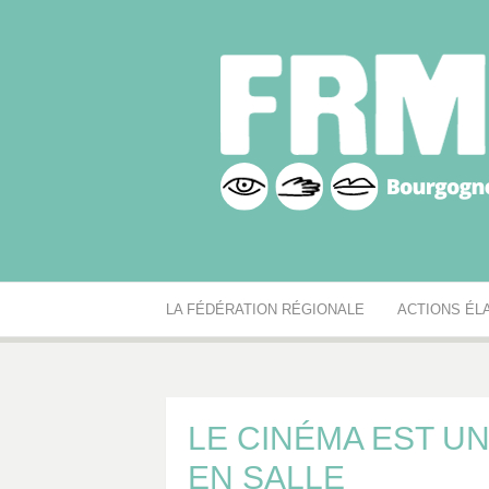
Aller
au
contenu
Fédération r
Réseau des MJC de Bourgogne-Franche-Comté
LA FÉDÉRATION RÉGIONALE
ACTIONS ÉL
LE CINÉMA EST U
EN SALLE