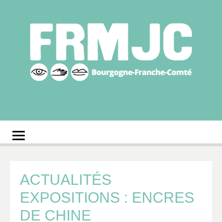
Aller
au
contenu
Fédération
Réseau des MJC de Bourgogne-Franche-Comté
régionale des MJC
Bourgogne-Franche-
Comté
ACTUALITÉS
EXPOSITIONS : ENCRES
DE CHINE