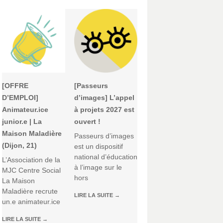
[OFFRE
[Passeurs
D’EMPLOI]
d’images] L’appel
Animateur.ice
à projets 2027 est
junior.e | La
ouvert !
Maison Maladière
Passeurs d’images
(Dijon, 21)
est un dispositif
national d’éducation
L’Association de la
à l’image sur le
MJC Centre Social
hors
La Maison
Maladière recrute
LIRE LA SUITE
→
un.e animateur.ice
LIRE LA SUITE
→