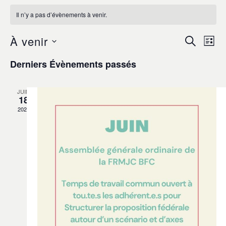
Il n’y a pas d’évènements à venir.
À venir
Na
Recherc
RECHER
LIST
et
de
Sélectionnez
Derniers Évènements passés
navigati
une
vu
date.
de
Év
vues
JUIN
18
Évèneme
2022