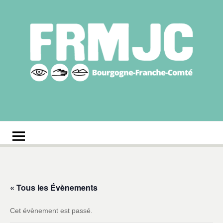
Aller
au
contenu
Fédération
Réseau des MJC de Bourgogne-Franche-Comté
régionale des MJC
Bourgogne-Franche-
Comté
« Tous les Évènements
Cet évènement est passé.