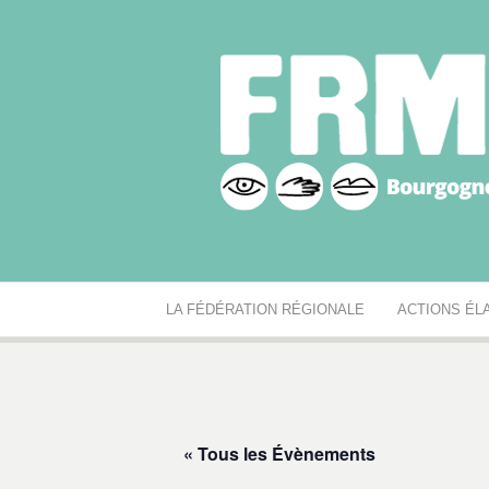
Aller
au
contenu
Fédération r
Réseau des MJC de Bourgogne-Franche-Comté
LA FÉDÉRATION RÉGIONALE
ACTIONS ÉL
« Tous les Évènements