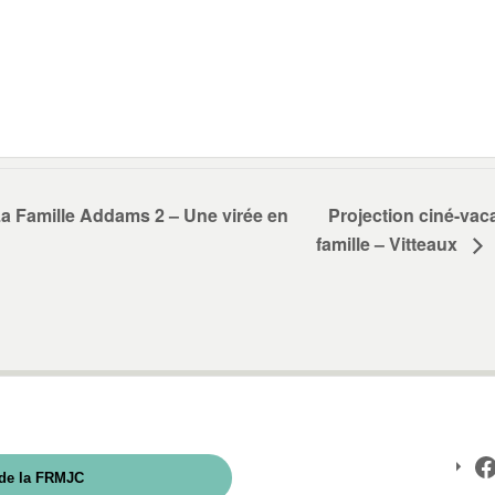
La Famille Addams 2 – Une virée en
Projection ciné-vac
famille – Vitteaux
 de la FRMJC
F