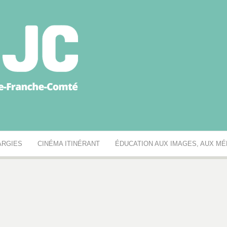
égionale des MJC Bou
ARGIES
CINÉMA ITINÉRANT
ÉDUCATION AUX IMAGES, AUX MÉD