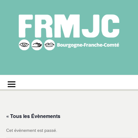
Aller
au
contenu
Fédération
Réseau des MJC de Bourgogne-Franche-Comté
régionale des MJC
Bourgogne-Franche-
Comté
« Tous les Évènements
Cet évènement est passé.