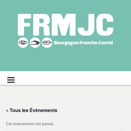
Aller
au
contenu
Fédération
Réseau des MJC de Bourgogne-Franche-Comté
régionale des MJC
Bourgogne-Franche-
Comté
« Tous les Évènements
Cet évènement est passé.