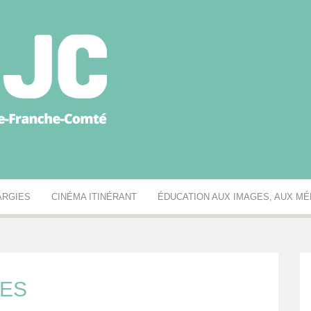
égionale des MJC Bou
ARGIES
CINÉMA ITINÉRANT
ÉDUCATION AUX IMAGES, AUX MÉD
GES