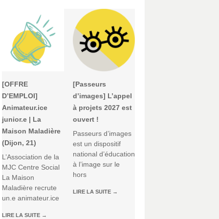
[OFFRE
[Passeurs
D’EMPLOI]
d’images] L’appel
Animateur.ice
à projets 2027 est
junior.e | La
ouvert !
Maison Maladière
Passeurs d’images
(Dijon, 21)
est un dispositif
national d’éducation
L’Association de la
à l’image sur le
MJC Centre Social
hors
La Maison
Maladière recrute
LIRE LA SUITE
→
un.e animateur.ice
LIRE LA SUITE
→