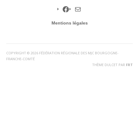
Facebook
Instagram
YouTube
E-
mail
Facebook
E-
Mentions légales
mail
COPYRIGHT © 2026 FÉDÉRATION RÉGIONALE DES MJC BOURGOGNE-
FRANCHE-COMTÉ
THÈME DULCET PAR
FRT