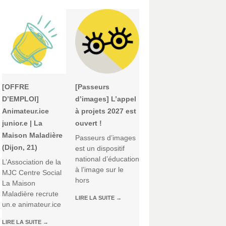
[OFFRE
[Passeurs
D’EMPLOI]
d’images] L’appel
Animateur.ice
à projets 2027 est
junior.e | La
ouvert !
Maison Maladière
Passeurs d’images
(Dijon, 21)
est un dispositif
national d’éducation
L’Association de la
à l’image sur le
MJC Centre Social
hors
La Maison
Maladière recrute
LIRE LA SUITE
→
un.e animateur.ice
LIRE LA SUITE
→