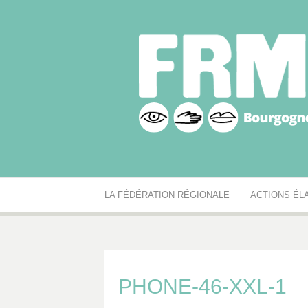
Aller
au
contenu
Fédération r
Réseau des MJC de Bourgogne-Franche-Comté
LA FÉDÉRATION RÉGIONALE
ACTIONS ÉL
PHONE-46-XXL-1