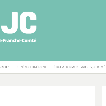
égionale des MJC Bou
ARGIES
CINÉMA ITINÉRANT
ÉDUCATION AUX IMAGES, AUX MÉD