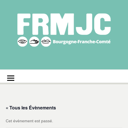
Aller
au
contenu
Fédération
Réseau des MJC de Bourgogne-Franche-Comté
régionale des MJC
Bourgogne-Franche-
Comté
« Tous les Évènements
Cet évènement est passé.