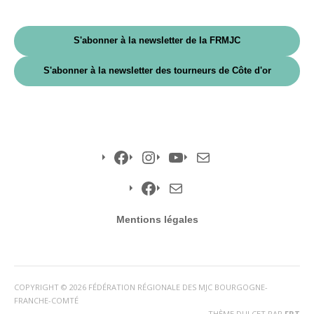
S'abonner à la newsletter de la FRMJC
S'abonner à la newsletter des tourneurs de Côte d'or
Facebook
Instagram
YouTube
E-
mail
Facebook
E-
Mentions légales
mail
COPYRIGHT © 2026 FÉDÉRATION RÉGIONALE DES MJC BOURGOGNE-
FRANCHE-COMTÉ
THÈME DULCET PAR
FRT