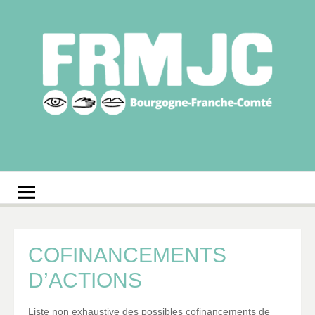
Aller
au
contenu
Fédération
Réseau des MJC de Bourgogne-Franche-Comté
régionale des MJC
Bourgogne-Franche-
Comté
COFINANCEMENTS
D’ACTIONS
Liste non exhaustive des possibles cofinancements de